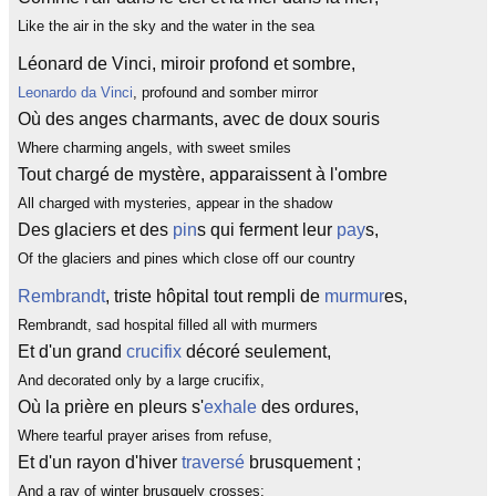
Like the air in the sky and the water in the sea
Léonard de Vinci, miroir profond et sombre,
Leonardo da Vinci
, profound and somber mirror
Où des anges charmants, avec de doux souris
Where charming angels, with sweet smiles
Tout chargé de mystère, apparaissent à l'ombre
All charged with mysteries, appear in the shadow
Des glaciers et des
pin
s qui ferment leur
pay
s,
Of the glaciers and pines which close off our country
Rembrandt
, triste hôpital tout rempli de
murmur
es,
Rembrandt, sad hospital filled all with murmers
Et d'un grand
crucifix
décoré seulement,
And decorated only by a large crucifix,
Où la prière en pleurs s'
exhale
des ordures,
Where tearful prayer arises from refuse,
Et d'un rayon d'hiver
traversé
brusquement ;
And a ray of winter brusquely crosses;