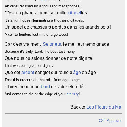
An order returned by a thousand megaphones;
C'est un phare allumé sur mille
citadel
les,
It's a lighthouse illuminating a thousand citadels,
Un appel de chasseurs perdus dans les grands bois !
A call to hunters lost in the large wood!
Car c'est vraiment,
Seigneur
, le meilleur témoignage
Because it's truly, Lord, the best testimony
Que nous puissions donner de notre dignité
That we could give our dignity
Que cet
ardent
sanglot qui roule d'
âge
en âge
That this ardent sob that rolls from age to age
Et vient mourir au
bord
de votre éternité !
And comes to die at the edge of your
eternity
!
Back to
Les Fleurs du Mal
CST Approved