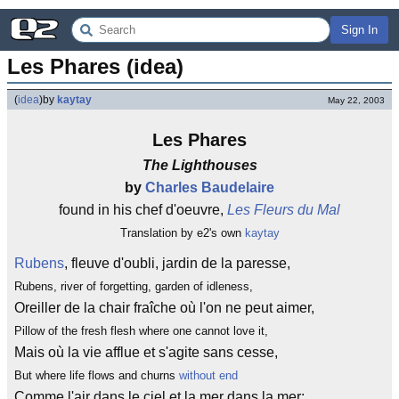
Sign In
Les Phares (idea)
(
idea
)
by
kaytay
May 22, 2003
Les Phares
The Lighthouses
by
Charles Baudelaire
found in his chef d'oeuvre,
Les Fleurs du Mal
Translation by e2's own
kaytay
Rubens
, fleuve d'oubli, jardin de la paresse,
Rubens, river of forgetting, garden of idleness,
Oreiller de la chair fraîche où l'on ne peut aimer,
Pillow of the fresh flesh where one cannot love it,
Mais où la vie afflue et s'agite sans cesse,
But where life flows and churns
without end
Comme l'air dans le ciel et la mer dans la mer;