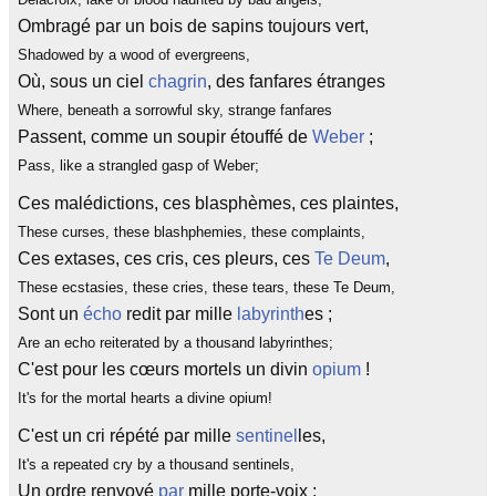
Ombragé par un bois de sapins toujours vert,
Shadowed by a wood of evergreens,
Où, sous un ciel
chagrin
, des fanfares étranges
Where, beneath a sorrowful sky, strange fanfares
Passent, comme un soupir étouffé de
Weber
;
Pass, like a strangled gasp of Weber;
Ces malédictions, ces blasphèmes, ces plaintes,
These curses, these blashphemies, these complaints,
Ces extases, ces cris, ces pleurs, ces
Te Deum
,
These ecstasies, these cries, these tears, these Te Deum,
Sont un
écho
redit par mille
labyrinth
es ;
Are an echo reiterated by a thousand labyrinthes;
C'est pour les cœurs mortels un divin
opium
!
It's for the mortal hearts a divine opium!
C'est un cri répété par mille
sentinel
les,
It's a repeated cry by a thousand sentinels,
Un ordre renvoyé
par
mille porte-voix ;