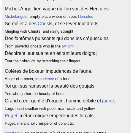
Michel-Ange, lieu vague où l'on voit des Hercules
Michelangelo
, empty place where on sees
Hercules
Se mêler à des
Christ
s, et se lever tout droits
Mingling with Christs, and rising straight
Des fantômes puissants qui dans les crépuscules
From powerful ghosts who in the
twilight
Déchirent leur suaire en étirant leurs doigts ;
Tear their shrouds by stretching their fingers;
Colères de boxeur, impudences de faune,
Anger of a boxer,
impudence
of a faun,
Toi qui sus ramasser la beauté des goujats,
You who gather the beauty of boors,
Grand cœur gonflé d'orgueil, homme débile et
jaune
,
Large heart swollen with pride, man weak and yellow,
Puget
, mélancolique empereur des forçats,
Puget, melancholic emperor of convicts,