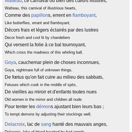
Watteau
, ce carnaval où bien des cœurs illustres,
Watteau, this carnival of illustrious hearts,
Comme des
papillon
s, errent en
flamboyant
,
Like butterflies, errant and flamboyant,
Décors frais et légers éclairés par des lustres
Decor fresh and cool lit by chandeliers
Qui versent la folie à ce bal tournoyant,
Which cross the madness of this whirling ball,
Goya
, cauchemar plein de choses inconnues,
Goya, nightmare full of unknown things,
De fœtus qu'on fait cuire au milieu des sabbats,
Fetuses which cook in the middle of spits,
De vieilles au miroir et d'enfants toutes nues
Old women in the mirror and children all nude
Pour tenter les
démon
s ajustant bien leurs bas ;
To tempt demons by adjusting their stockings well;
Delacroix
, lac de
sang
hanté des mauvais anges,
Delacroix, lake of blood haunted by bad angels,