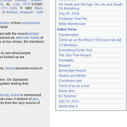
cCombs
:
Dbitney
:
JParker
:
Flu
: &l; :
Loin
:
PCP
5.53b0 :
On Youth and Old Age, On Life and Death, 
:
FYI
:
UXO
: Ti : WID :
Mary
:
On Breathing
 : ©
tortoise
:
Analyzer
:
Golf
:
July 30, 2026
Footwear That Fits
aration
of their
eponymous
Bible Warehouse
taste.
Editor Picks
led with the recent
tainted
Frankenstein
isioned an
alternate reality
of
Climb up on the Moon? Of course we did.
eca at live shows, the members
12 Monkeys
Everything Purity Test
ng to see what people
The Star Trek Project
's so fucked up we
Prostatitis
Basque
ums.
Noise
becomes more of
Beveridge Report
Hearts and Minds
 live. On
Standards
Christmas card
spoken feeling that
Think of us as a lost
Dover test
nica
),
chaos
is summoned,
E2 Science
han ever. A mixture of
jazz
,
July 15, 2011
s from the very source of
World War II