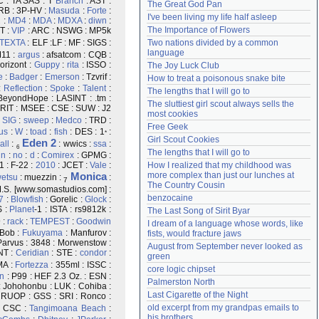
C : TA SAS : T
Branch
: AST :
The Great God Pan
RB : 3P-HV :
Masuda
:
Forte
:
Need help?
accounthelp@everything2.com
I've been living my life half asleep
2
:
MD4
:
MDA
:
MDXA
:
diwn
:
The Importance of Flowers
T :
VIP
: ARC : NSWG : MP5k
Two nations divided by a common 
TEXTA
: ELF :LF : MF : SIGS :
language
M11 :
argus
: afsatcom : CQB :
orizont :
Guppy
:
rita
: ISSO :
The Joy Luck Club
e
:
Badger
:
Emerson
: Tzvrif :
How to treat a poisonous snake bite
:
Reflection
:
Spoke
:
Talent
:
The lengths that I will go to
BeyondHope : LASINT : .tm :
The sluttiest girl scout always sells the 
 RIT : MSEE : CSE : SUW : J2
most cookies
:
SIG
:
sweep
:
Medco
: TRD :
Free Geek
us
:
W
:
toad
:
fish
: DES : 1
:
*
Girl Scout Cookies
Eden
2
all
:
: wwics :
ssa
:
6
The lengths that I will go to
in
:
no
:
d
:
Comirex
: GPMG :
How I realized that my childhood was 
1 : F-22 :
2010
: JCET :
Vale
:
more complex than just our lunches at 
Monica
etsu
: muezzin :
:
7
The Country Cousin
.S. [www.somastudios.com] :
benzocaine
7
:
Blowfish
: Gorelic :
Glock
:
S :
Planet
-1 : ISTA : rs9812k :
The Last Song of Sirit Byar
 :
rack
:
TEMPEST
:
Goodwin
I dream of a language whose words, like 
 Bob :
Fukuyama
: Manfurov :
fists, would fracture jaws
Parvus : 3848 : Morwenstow :
August from September never looked as 
NT :
Ceridian
: STE :
condor
:
green
MA :
Fortezza
: 355ml : ISSC :
core logic chipset
n
: P99 : HEF 2.3 Oz. : ESN :
Palmerston North
: Johohonbu : LUK : Cohiba :
Last Cigarette of the Night
: RUOP : GSS : SRI : Ronco :
old excerpt from my grandpas emails to 
 CSC :
Tangimoana Beach
:
his brothers