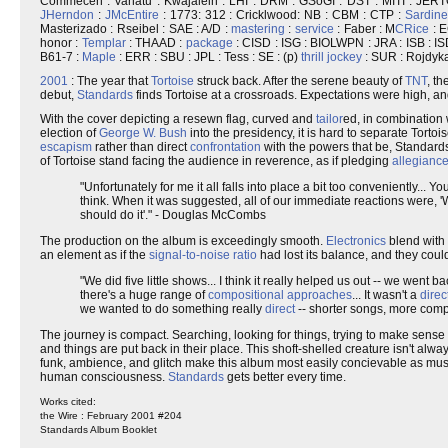
Commecen : Vanatu : Kwajalein : LHI : DRM : GSoGI : DST : MITI : JER
JHerndon
:
JMcEntire
: 1773: 312 : Cricklwood: NB : CBM : CTP :
Sardine
Masterizado : Rseibel : SAE : A/D :
mastering
:
service
: Faber : M
CRice
: E
honor :
Templar
: THAAD :
package
: CISD : ISG : BIOLWPN : JRA : ISB : I
B61-7 :
Maple
: ERR : SBU : JPL : Tess : SE : (p)
thrill jockey
: SUR : Rojdy
2001
: The year that
Tortoise
struck back. After the serene beauty of
TNT
, th
debut,
Standards
finds Tortoise at a crossroads. Expectations were high, an
With the cover depicting a resewn flag, curved and
tailor
ed, in combination 
election of
George W. Bush
into the presidency, it is hard to separate Tort
escapism
rather than direct
confrontation
with the powers that be, Standards 
of Tortoise stand facing the audience in reverence, as if pledging
allegianc
"Unfortunately for me it all falls into place a bit too conveniently... Y
think. When it was suggested, all of our immediate reactions were, '
should do it'." - Douglas McCombs
The production on the album is exceedingly smooth.
Electronics
blend with
an element as if the
signal-to-noise ratio
had lost its balance, and they could
"We did five little shows... I think it really helped us out -- we went
there's a huge range of
compositional approaches
... It wasn't a
direc
we wanted to do something really
direct
-- shorter songs, more comp
The journey is compact. Searching, looking for things, trying to make sense o
and things are put back in their place. This shoft-shelled creature isn't alwa
funk, ambience, and glitch make this album most easily concievable as mu
human consciousness.
Standards
gets better every time.
Works cited:
the Wire : February 2001 #204
Standards Album Booklet