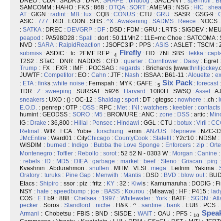
DREO : CDA : SADRS : DRA :
SHAPE
:
birddog
: SACLANT :
spermull
:
B
SAMCOMM : HAHO : FKS : 868 :
DTQA
:
SORT
: AMEMB : NSG :
HIC
:
shea
AT
: GIGN :
radint
:
MB
:
lux
: CQB :
CONUS
: CTU :
GRU
: SASR : GSG-9 :
ASIC :
777
: RDI : EODN : SHS :
^X
:
Awakening
:
SADMS
:
Reece
: NOCS 
:
SATKA
: DREC :
DEVGRP
:
DF
: DSD : FDM : GRU : LRTS : SIGDEV : MEU
peapod
: PA598D28 :
Spall
: dort : 50.11MhZ : 11E=mc Choe : SATCOMA :
NVD :
SARA
:
Raipid
Reaction
: JSOFC3IP : PPS :
ASIS
: ASLET : TSCM : 
Firefly
submiss
: ASDIC : .tc : 2EME REP :
: FID : 7NL SBS :
tekka
:
capt
4
T2S2 : STaC : DNR : NADDIS : CFD :
quarter
:
Cornflower
:
Daisy
: Egret 
Trump
: FX : FXR : IMF : POCSAG :
regards
: Brichards [www.
thrilljockey
.
JUWTF :
Competitor
: EO :
Cahn
: JTF :
Nash
: ISSAA : B61-11 :
Alouette
:
ex
Six Pack
:
ETA
:
fink
s :
white noise
: Fernspah : MYK : GAFE :
:
forecast
5
TDR :
Z
:
sweeping
: SURSAT : 5926 :
Harvard
: 1080H : SWSQ :
Asset
: A
sneakers
: UXO : () : OC-12 :
Shaldag
:
sport
: DT : gtegsc :
nowhere
: .ch :
E.O.D.
: penrep : OTP :
OSS
: RPC :
Met
:
INI
:
watchers
:
keebler
:
contacts
humint : GEODSS :
SORO
:
M5
: BROMURE : ANC :
zone
:
DSS
: artic :
Min
IG :
Drake
: 36,800 :
Hillal
:
Pensec
:
Hindawi
: GGL : CTU :
botux
:
Virii
:
CC
Retinal
: WIR : FCA : Yobie :
forschung
: emm :
ANZUS
:
Reprieve
: NZC-33
JMcEntire
: Ward01 : City
Chicago
:
CountyCook
:
StateIll
: Y2c
10 : NDSM :
*
WISDIM :
burned
:
Indigo
:
Bubba the Love Sponge
:
Enforcers
:
zip
:
Ort
Montenegro
:
Toffler
:
Rebollo
:
sorot
: 52 52 N - 0303 W :
Morgan
:
Canine
:
:
rebels
:
ID
:
MD5
:
DIEA
:
garbage
:
market
:
beef
:
Steno
:
Griscan
:
pirg
Kvashnin : Abdurahmon :
snullen
: MITM : VLSI :
mega
: Leitrim : Yakima :
Oratory
:
turuks
:
Pine Gap
:
Menwith
:
Mantis
: DSD :
BVD
:
blow out
: BUDS
Etacs :
Shipiro
: ssor : piz : fritz :
KY
: 32 :
Kiwi
s : Kamumaruha : DODIG : Fir
NSY :
hate
:
speedbump
:
joe
:
BASS
:
Kourou
: {Misawa] : HF : P415 :
lad
COS :
E.T.
b9 : 888 :
Chelsea
:
1997
:
Whitewater
:
York
: BATF :
SGDN
:
Atl
pecker
: Soros :
Standford
:
niche
: H&K : ^ :
sardine
:
bank
: EUB : PCS :
Spea
Armani
: Chobetsu : FBIS : BND : SISDE :
WAIT
: OAU : PFS :
10