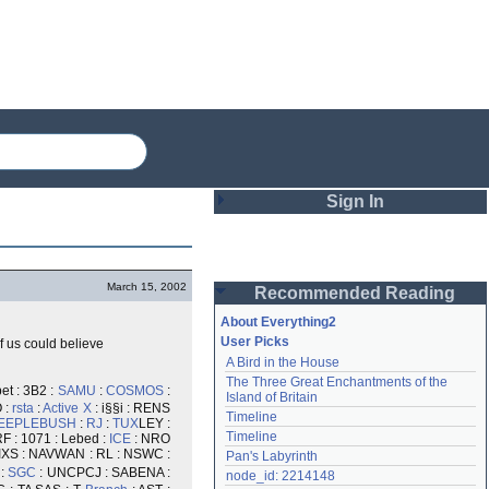
Sign In
Login
March 15, 2002
Recommended Reading
Password
About Everything2
User Picks
f us could believe
A Bird in the House
Remember me
The Three Great Enchantments of the 
bet : 3B2 :
SAMU
:
COSMOS
:
Island of Britain
Login
 :
rsta
:
Active X
: i§§i : RENS
Timeline
EEPLE
BUSH
:
RJ
:
TUX
LEY :
Timeline
F : 1071 : Lebed :
ICE
: NRO
TIXS : NAVWAN : RL : NSWC :
Pan's Labyrinth
Lost password?
 :
SGC
: UNCPCJ : SABENA :
node_id: 2214148
Create an account