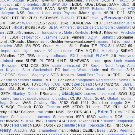
ECCA
:
D3z!gn
: PGiradi [www.funnygarbage.com] :
Trstooie
: DCJFTF :
HALO
: S
r
:
path
: EDI :
bnenelux
:
SBS
:
SAW
:
UDT
: EODC : GOE : DOEu : SAMF :
GEO
: J
GAIA
:
dawn
:
22nd
:
GEOS
: EADA : SART : BBE :
STEP
:
Echelon
:
Dictionary
:
MD
:
Halcyon
: NSS :
Duress
:
Uziel
:
wojo
:
Psyops
: JMariz :
grom
: NSIRL : D-11 : SER
Benway
/SOC : PTT :RFI : ZL31 : SIGDASYS :
SUSLO
: TELINT :
fake
:
: ORD :
3
 SHF : SASP :
WANK
: 5ESS : Z-200 : 15kg : DUVDEVAN : RFX: OIR :
Praetorius
: 
Z-150T :
rhost
: rhosts : ASO :
SETA
:
Amherst
:
Broadside
:
Capricorn
:
Gamma
: G
ain
: 226 :
.45
: nonac : .li :
lonosphere
:
Mole
:
Keyhole
: NABS : Kilderkin :
Artichok
:
Iris
: JSOTF :
Hollyhock
:
Jasmine
: Julie : Vinnelli :
B.D.M.
:
Sphinx
: Stephanie 
com] : CRoads : Mjorgensen : Grichter [www.wiard.com :
rusers
: Intiso :
root
: 
ecutive
: ASIS : ISA :EOD : Oscor :
Merliin
: SL-1 : Rolm : TiE :
PDX
SLI : MSCJ :69 :
:
import
:
rain
:
tiger
:
buzzer
:
N9
:
pink noise
: CRA : M.Q.R.I. :
Moszberg
: 50BMG 
JSMartins : 127 : TRW :
replay
:
redheads
:
RX-7
:
explicit
:
FLAME
: J-6 :
Anonymo
luck
/
trust
: emc : SUPIR :
PI
: TSCI : H.N.P. : SUAEWICS :
Locks
: qrss :
Loch
:
Vauxh
:
Blowpipe
: BTM : CCS : GSA :
squib
:
primacord
: Z7 :
Becker
:
Nerd
:
fangs
:
Aust
ox
:
Keyhole
:
Starr
:
Wackenhutt
: EO :
burhop
:
Wackendude
: mol :
Shelton
: 2e78
C
: CCSC :
Scudd
:
Magdeyev
: VOA : Kosiura :
Small Pox
:
Tajik
: += : TRDL : BX :
w
2 :
edition
:
cards
:
mania
: 701 : CTP : Pon-e :
Magnetics
Registration
:
Soma
E.M
 10ck : QRR : PLA : TDYC :
W3
:
CUD
: CdC :
Zen
:
Dead
: GRU : M72750 :
Salsa
:
ega
:
ISM
: JCE :
Middleman
: NSV : Q360 : X400 :
Taxas
:
jihad
:
bullion
:
3
: IWI
Blackjack
 GEZA :
Stanley
:
Dolch
: PRomans :
:
screws
:
basement
: ISWG : $@
8
:
curly
:
Taiwan
:
guest
:
utopia
:
orthodox
: CCSQ :
Alica
: SoHA :
Global
:
gorilla
:
Sugar Grove
: WAS :
Cowboy
:
Gist
: 8182 : Gatt :
1911
: Geraldton :
veggie
: XM : 
 : WQC : Flintlock : PABX :
Electron
: e95 : KEDO : R1 : erco : FAS : RHL : K3 : S
Eden
1
efly : HRM : Bellcore :
rail
: csim : NMS : 2c : FIPS140-1 :
:
CAVE
: CD
9
ylove
:
Gulf
:
lamma
:
Lanceros
: Summercon : ISFR : ISSO :
walburn
: DC6 :
Larso
as
: IWWSVCS :
Kiwi
: IWG :
Lynch
: 414 :
Face
:
Pixar
: IRIDF :
Yukon
:
Templeton
 NRiO :
Red Cell
: NaSOiF : Glock 26 :
snuffle
:
Patel
:
package
: ISI : INR : GRU 
keasy
:
Aladdin
: AG :
chameleon
man : Hutsu : CESID :
Bess
: .375 :
Peering
: