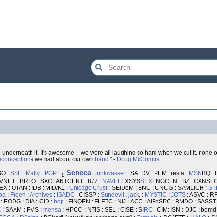
 underneath it. It's awesome -- we were all laughing so hard when we cut it, none o
econception
s we had about our own
band
." -
Doug McCombs
Seneca
SO :
SSL
:
Mafly
:
PGP
:
:
trinkwasser
: SALDV : PEM : resta :
MSN
BQ : 
1
: VNET : BRLO : SACLANTCENT : 877 :
NAVEL
EXSYS
SEX
ENGCEN : BZ : CANSLO
EX : OTAN : IDB : MID/KL :
Chicago
Crust
: SEIDeM : BNC : CNCIS : SAMLICH :
ST
ba
:
Freeh
:
Archives
:
ISA
DC
: CISSP :
Sundevil
:
jack
. :
MYSTIC
:
JOTS
: ASVC : RR
 : EODG : DIA : CID :
bop
: FINQEN : FLETC : NIJ : ACC : AiFoSPC : BMDO : SASS
E
: SAAM : FMS :
mensa
: HPCC : NTIS : SEL : CISE : S
IRC
: CIM: ISN : DJC : bemd