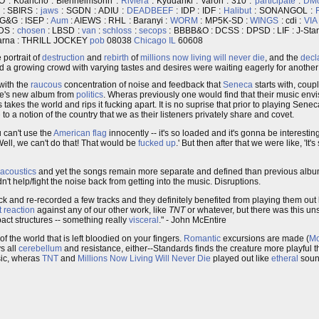
TO : Koancho : Blenheimsohn :
Riviera
: Kyudanki : varon : 310 :
participate
:
DM
: SBIRS :
jaws
: SGDN : ADIU :
DEAD
BEEF
: IDP : IDF :
Halibut
: SONANGOL :
G&G : ISEP :
Aum
: AIEWS : RHL : Baranyi :
WORM
: MP5K-SD :
WINGS
: cdi :
VIA
SDS :
chosen
: LBSD :
van
:
schloss
:
secops
: BBBB&O : DCSS : DPSD : LIF : J-Star
karna : THRILL JOCKEY
pob
08038
Chicago
IL
60608
e portrait of
destruction
and
rebirth
of
millions now living will never die
, and the
decl
d a growing crowd with varying tastes and desires were waiting eagerly for another 
with the
raucous
concentration of noise and feedback that
Seneca
starts with, coup
oise's new album from
politics
. Wheras previously one would find that their music env
takes the world and rips it fucking apart. It is no suprise that prior to playing Sen
e
to a notion of the country that we as their listeners privately share and covet.
ou can't use the
American flag
innocently -- it's so loaded and it's gonna be interesti
Well, we can't do that! That would be
fucked up
.' But then after that we were like, 'It
acoustics
and yet the songs remain more separate and defined than previous alb
n't help/fight the noise back from getting into the music. Disruptions.
 back and re-recorded a few tracks and they definitely benefited from playing them out
t reaction
against any of our other work, like
TNT
or whatever, but there was this un
act structures -- something really
visceral
." - John McEntire
f the world that is left bloodied on your fingers.
Romantic
excursions are made (
Mo
ys all
cerebellum
and resistance, either--Standards finds the creature more playful t
sic, wheras
TNT
and
Millions Now Living Will Never Die
played out like
etheral
sound