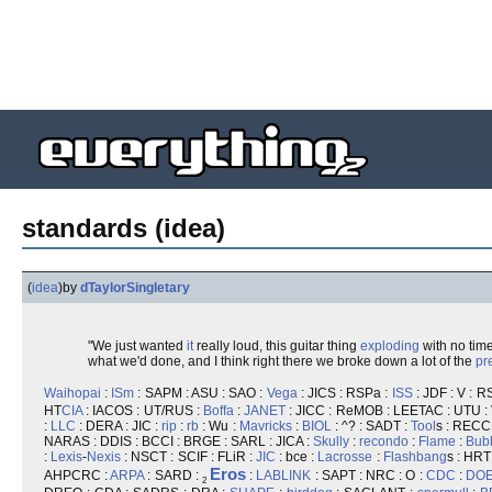
standards (idea)
(
idea
)
by
dTaylorSingletary
"We just wanted
it
really loud, this guitar thing
exploding
with no time
what we'd done, and I think right there we broke down a lot of the
pr
Waihopai
:
ISm
: SAPM : ASU : SAO :
Vega
: JICS : RSPa :
ISS
: JDF : V : R
HT
CIA
: IACOS : UT/RUS :
Boffa
:
JANET
: JICC : ReMOB : LEETAC : UTU 
:
LLC
: DERA : JIC :
rip
:
rb
: Wu :
Mavricks
:
BIOL
: ^? : SADT :
Tool
s : RECC
NARAS : DDIS : BCCI : BRGE : SARL : JICA :
Skully
:
recondo
:
Flame
:
Bub
:
Lexis
-
Nexis
: NSCT : SCIF : FLiR :
JIC
: bce :
Lacrosse
:
Flash
bang
s : HRT
Eros
AHPCRC :
ARPA
: SARD :
:
LAB
LINK
: SAPT : NRC : O :
CDC
:
DO
2