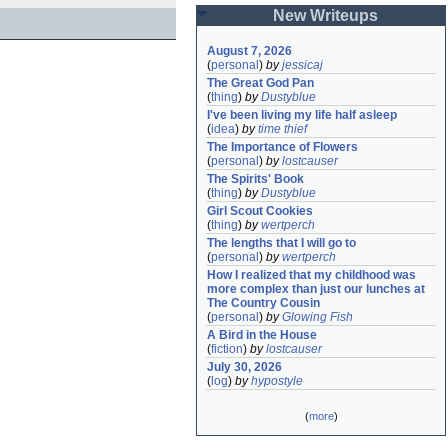
New Writeups
August 7, 2026
(
personal
)
by
jessicaj
The Great God Pan
(
thing
)
by
Dustyblue
I've been living my life half asleep
(
idea
)
by
time thief
The Importance of Flowers
(
personal
)
by
lostcauser
The Spirits' Book
(
thing
)
by
Dustyblue
Girl Scout Cookies
(
thing
)
by
wertperch
The lengths that I will go to
(
personal
)
by
wertperch
How I realized that my childhood was 
more complex than just our lunches at 
The Country Cousin
(
personal
)
by
Glowing Fish
A Bird in the House
(
fiction
)
by
lostcauser
July 30, 2026
(
log
)
by
hypostyle
(
more
)