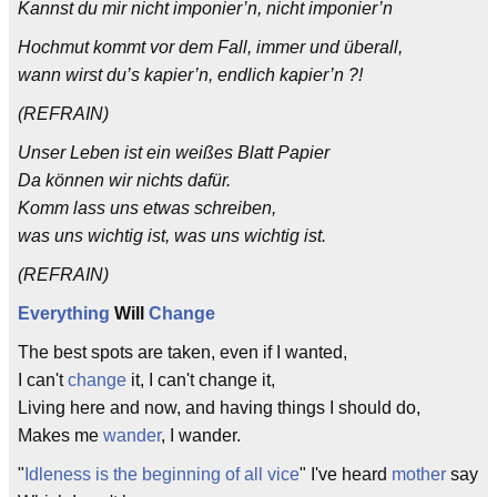
Kannst du mir nicht imponier’n, nicht imponier’n
Hochmut kommt vor dem Fall, immer und überall,
wann wirst du’s kapier’n, endlich kapier’n ?!
(REFRAIN)
Unser Leben ist ein weißes Blatt Papier
Da können wir nichts dafür.
Komm lass uns etwas schreiben,
was uns wichtig ist, was uns wichtig ist.
(REFRAIN)
Everything
Will
Change
The best spots are taken, even if I wanted,
I can't
change
it, I can't change it,
Living here and now, and having things I should do,
Makes me
wander
, I wander.
"
Idleness is the beginning of all vice
" I've heard
mother
say