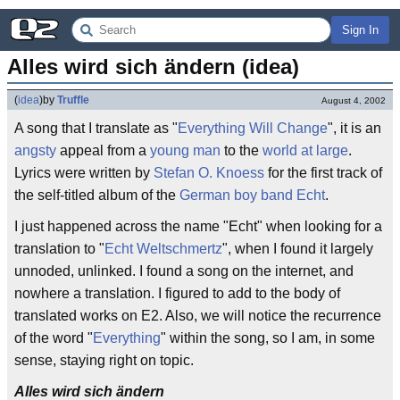
Sign In
Alles wird sich ändern (idea)
(
idea
)
by
Truffle
August 4, 2002
A song that I translate as "
Everything Will Change
", it is an
angsty
appeal from a
young man
to the
world at large
.
Lyrics were written by
Stefan O. Knoess
for the first track of
the self-titled album of the
German
boy band
Echt
.
I just happened across the name "Echt" when looking for a
translation to "
Echt Weltschmertz
", when I found it largely
unnoded, unlinked. I found a song on the internet, and
nowhere a translation. I figured to add to the body of
translated works on E2. Also, we will notice the recurrence
of the word "
Everything
" within the song, so I am, in some
sense, staying right on topic.
Alles wird sich ändern