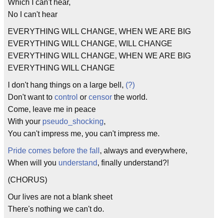
Which I can't hear,
No I can't hear
EVERYTHING WILL CHANGE, WHEN WE ARE BIG
EVERYTHING WILL CHANGE, WILL CHANGE
EVERYTHING WILL CHANGE, WHEN WE ARE BIG
EVERYTHING WILL CHANGE
I don't hang things on a large bell,
(?)
Don't want to
control
or
censor
the world.
Come, leave me in peace
With your
pseudo_shocking
,
You can't impress me, you can't impress me.
Pride comes before the fall
, always and everywhere,
When will you
understand
, finally understand?!
(CHORUS)
Our lives are not a blank sheet
There's nothing we can't do.